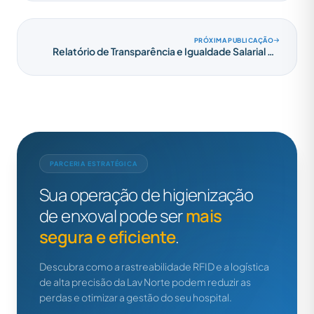
PRÓXIMA PUBLICAÇÃO
Relatório de Transparência e Igualdade Salarial de
Mulheres e Homens - 1º Semestre 2025 - Iranduba
PARCERIA ESTRATÉGICA
Sua operação de higienização
de enxoval pode ser
mais
segura e eficiente
.
Descubra como a rastreabilidade RFID e a logística
de alta precisão da Lav Norte podem reduzir as
perdas e otimizar a gestão do seu hospital.